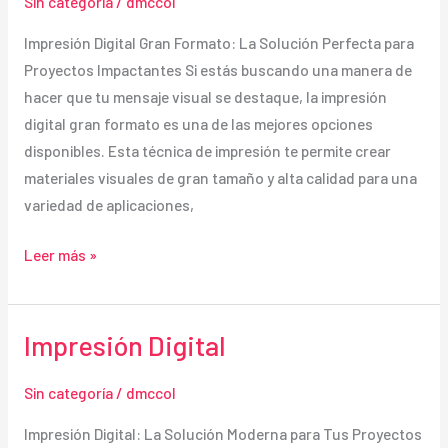
Sin categoría
/
dmccol
Impresión Digital Gran Formato: La Solución Perfecta para
Proyectos Impactantes Si estás buscando una manera de
hacer que tu mensaje visual se destaque, la impresión
digital gran formato es una de las mejores opciones
disponibles. Esta técnica de impresión te permite crear
materiales visuales de gran tamaño y alta calidad para una
variedad de aplicaciones,
Impresión
Leer más »
Digital
Gran
Formato
Impresión Digital
Sin categoría
/
dmccol
Impresión Digital: La Solución Moderna para Tus Proyectos