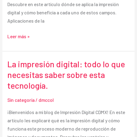
Descubre en este artículo dónde se aplica la impresión
digital y cómo beneficia a cada uno de estos campos.
Aplicaciones de la
¿En
Leer más »
qué
ámbitos
se
La impresión digital: todo lo que
utiliza
necesitas saber sobre esta
la
tecnología.
impresión
digital?
Sin categoría
/
dmccol
Descubre
sus
¡Bienvenidos a mi blog de Impresión Digital CDMX! En este
múltiples
artículo les explicaré qué es la impresión digital y cómo
aplicaciones
funciona este proceso moderno de reproducción de
imágenes y documentos. Descubre las ventajas y