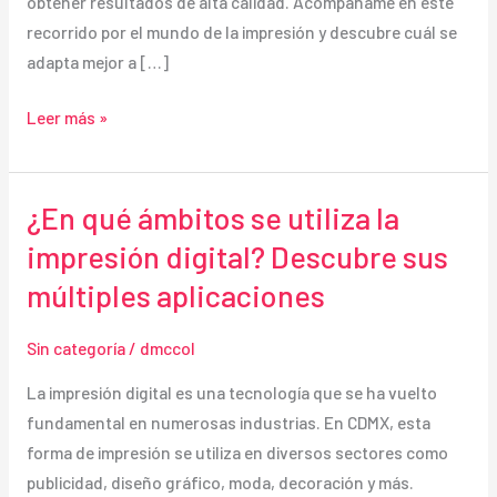
obtener resultados de alta calidad. Acompáñame en este
recorrido por el mundo de la impresión y descubre cuál se
adapta mejor a […]
Descubre
Leer más »
los
distintos
tipos
¿En qué ámbitos se utiliza la
de
impresión digital? Descubre sus
impresión
múltiples aplicaciones
y
sus
Sin categoría
/
dmccol
aplicaciones:
una
La impresión digital es una tecnología que se ha vuelto
guía
fundamental en numerosas industrias. En CDMX, esta
completa
forma de impresión se utiliza en diversos sectores como
publicidad, diseño gráfico, moda, decoración y más.