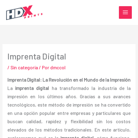
Ir
al
contenido
Imprenta Digital
/
Sin categoría
/ Por
dmccol
Imprenta Digital: La Revolución en el Mundo de la Impresión
La
imprenta digital
ha transformado la industria de la
impresión en los últimos años. Gracias a sus avances
tecnológicos, este método de impresión se ha convertido
en una opción popular entre empresas y particulares que
buscan calidad, rapidez y flexibilidad sin los costos
elevados de los métodos tradicionales. En este artículo,
exploraremos qué es la
imprenta digital
, cómo funciona,