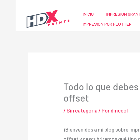
Ir
al
INICIO
IMPRESION GRAN 
contenido
IMPRESION POR PLOTTER
Todo lo que debes 
offset
/
Sin categoría
/ Por
dmccol
¡Bienvenidos a mi blog sobre Impr
offset y descubriremos qué tipo d