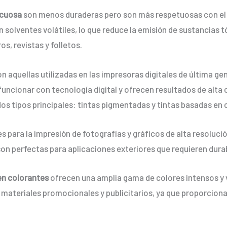
acuosa
son menos duraderas pero son más respetuosas con el 
solventes volátiles, lo que reduce la emisión de sustancias tó
s, revistas y folletos.
son aquellas utilizadas en las impresoras digitales de última ge
ncionar con tecnología digital y ofrecen resultados de alta ca
 dos tipos principales: tintas pigmentadas y tintas basadas en
s para la impresión de fotografías y gráficos de alta resoluc
 son perfectas para aplicaciones exteriores que requieren durab
en colorantes
ofrecen una amplia gama de colores intensos y vi
e materiales promocionales y publicitarios, ya que proporcion