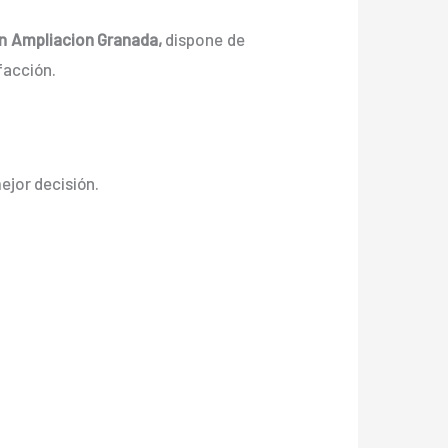
 en Ampliacion Granada,
dispone de
facción.
mejor decisión.