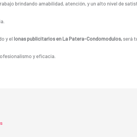
rabajo brindando amabilidad, atención, y un alto nivel de satis
a.
do y el
lonas
publicitarios
en La Patera-Condomodulos,
será t
ofesionalismo y eficacia.
ts