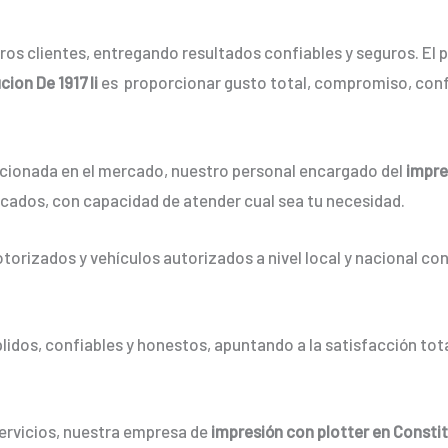
os clientes, entregando resultados confiables y seguros. El p
ion De 1917 Ii
es proporcionar gusto total, compromiso, conf
ionada en el mercado, nuestro personal encargado del
impre
icados, con capacidad de atender cual sea tu necesidad.
orizados y vehículos autorizados a nivel local y nacional co
dos, confiables y honestos, apuntando a la satisfacción tota
servicios, nuestra empresa de
impresión con plotter en Constitu