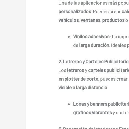
Una de las aplicaciones más popu
personalizados
. Puedes crear
cal
vehículos
,
ventanas
,
productos
Vinilos adhesivos
: La impr
de
larga duración
, ideales
2. Letreros y Carteles Publicitari
Los
letreros
y
carteles publicitar
en plotter de corte
, puedes crear
visible a larga distancia
.
Lonas y banners publicitar
gráficos vibrantes
y cortes
3. Decoración de Interiores y Exte