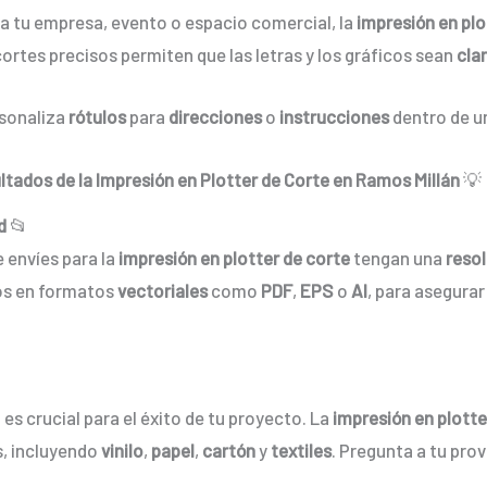
a tu empresa, evento o espacio comercial, la
impresión en plo
cortes precisos permiten que las letras y los gráficos sean
clar
rsonaliza
rótulos
para
direcciones
o
instrucciones
dentro de un
ltados de la Impresión en Plotter de Corte en Ramos Millán
💡
d
📂
 envíes para la
impresión en plotter de corte
tengan una
reso
vos en formatos
vectoriales
como
PDF
,
EPS
o
AI
, para asegurar
es crucial para el éxito de tu proyecto. La
impresión en plotte
s, incluyendo
vinilo
,
papel
,
cartón
y
textiles
. Pregunta a tu pro