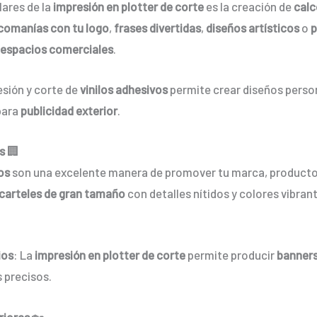
lares de la
impresión en plotter de corte
es la creación de
cal
comanías con tu logo
,
frases divertidas
,
diseños artísticos
o
o
espacios comerciales
.
esión y corte de
vinilos adhesivos
permite crear diseños pers
 para
publicidad exterior
.
os
🏢
ios
son una excelente manera de promover tu marca, producto o
carteles de gran tamaño
con detalles nítidos y colores vibran
ios
: La
impresión en plotter de corte
permite producir
banner
 precisos.
riores
🏡