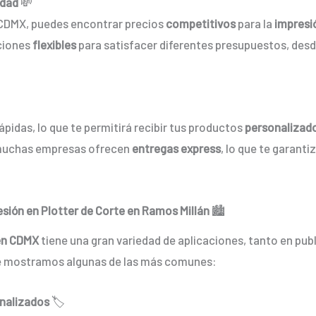
idad
💸
CDMX, puedes encontrar precios
competitivos
para la
impresi
ciones
flexibles
para satisfacer diferentes presupuestos, des
idas, lo que te permitirá recibir tus productos
personalizad
muchas empresas ofrecen
entregas express
, lo que te garanti
sión en Plotter de Corte en Ramos Millán
🏙️
 en CDMX
tiene una gran variedad de aplicaciones, tanto en pu
te mostramos algunas de las más comunes:
onalizados
🏷️