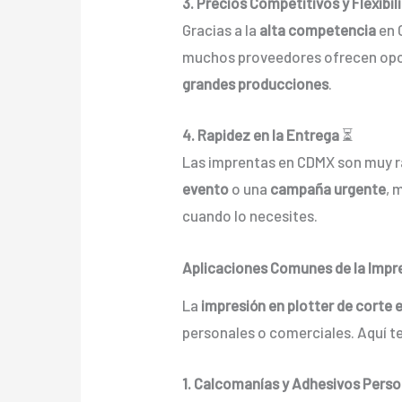
3. Precios Competitivos y Flexibil
Gracias a la
alta competencia
en 
muchos proveedores ofrecen op
grandes producciones
.
4. Rapidez en la Entrega
⏳
Las imprentas en CDMX son muy ráp
evento
o una
campaña urgente
, 
cuando lo necesites.
Aplicaciones Comunes de la Impre
La
impresión en plotter de corte
personales o comerciales. Aquí 
1. Calcomanías y Adhesivos Pers