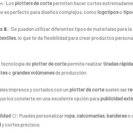
️: Los
plotters de corte
permiten hacer cortes extremadamen
ue es perfecto para diseños complejos, como
logotipos
o
tipo
es
🧵: Se pueden utilizar diferentes tipos de materiales para la
textiles
, lo que te da flexibilidad para crear productos person
 tecnología de
plotter de corte
permite realizar
tiradas rápid
ntes
o
grandes volúmenes
de producción.
ales impresos y cortados con un
plotter de corte
suelen ser
re
 que los convierte en una excelente opción para
publicidad exte
lidad
👕: Puedes personalizar
ropa
,
calcomanías
,
banderas
o 
d
y cortes precisos.