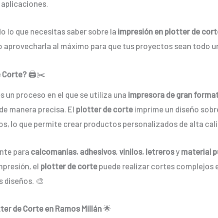
 aplicaciones.
o lo que necesitas saber sobre la
impresión en plotter de cor
o aprovecharla al máximo para que tus proyectos sean todo un
e Corte?
🖨️✂️
s un proceso en el que se utiliza una
impresora de gran forma
 de manera precisa. El
plotter de corte
imprime un diseño sobre
s, lo que permite crear productos personalizados de alta cal
ente para
calcomanías
,
adhesivos
,
vinilos
,
letreros
y
material p
mpresión, el
plotter de corte
puede realizar cortes complejos 
s diseños. 🎨
tter de Corte en Ramos Millán
🌟