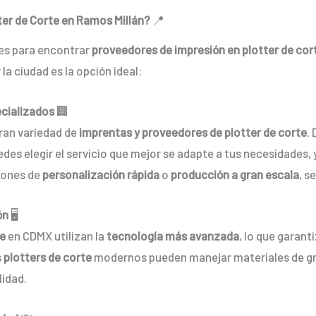
ter de Corte en Ramos Millán?
📍
res para encontrar
proveedores de impresión en plotter de cor
la ciudad es la opción ideal:
ecializados
🏢
ran variedad de
imprentas y proveedores de plotter de corte
.
des elegir el servicio que mejor se adapte a tus necesidades
iones de
personalización rápida
o
producción a gran escala
, s
ón
🖥️
te
en CDMX utilizan la
tecnología más avanzada
, lo que garant
s
plotters de corte
modernos pueden manejar materiales de gr
lidad.