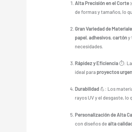
Alta Precisión en el Corte
✂
de formas y tamaños, lo q
Gran Variedad de Material
papel
,
adhesivos
,
cartón
y
necesidades.
Rápidez y Eficiencia
⏱️: La
ideal para
proyectos urge
Durabilidad
💪: Los materi
rayos UV y el desgaste, lo
Personalización de Alta Ca
con diseños de
alta calida