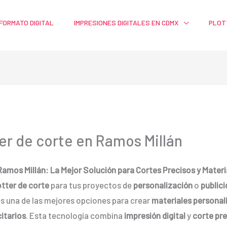
FORMATO DIGITAL
IMPRESIONES DIGITALES EN CDMX
PLOT
er de corte en Ramos Millán
 Ramos Millán: La Mejor Solución para Cortes Precisos y Mater
otter de corte
para tus proyectos de
personalización
o
public
s una de las mejores opciones para crear
materiales personal
citarios
. Esta tecnología combina
impresión digital
y
corte pr