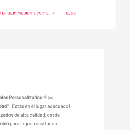
TER DE IMPRESION Y CORTE
BLOG
iales Personalizados
🎯✂️
idad
? ¡Estás en el lugar adecuado!
izados
de alta calidad, desde
eciso
para lograr resultados