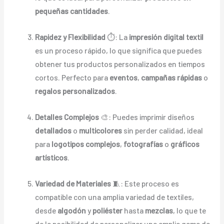
pequeñas cantidades
.
Rapidez y Flexibilidad
⏱️: La
impresión digital textil
es un proceso rápido, lo que significa que puedes
obtener tus productos personalizados en tiempos
cortos. Perfecto para
eventos
,
campañas rápidas
o
regalos personalizados
.
Detalles Complejos
🎨: Puedes imprimir diseños
detallados
o
multicolores
sin perder calidad, ideal
para
logotipos complejos
,
fotografías
o
gráficos
artísticos
.
Variedad de Materiales
🧵: Este proceso es
compatible con una amplia variedad de textiles,
desde
algodón
y
poliéster
hasta
mezclas
, lo que te
da la posibilidad de personalizar una amplia gama de