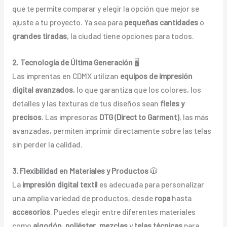
que te permite comparar y elegir la opción que mejor se
ajuste a tu proyecto. Ya sea para
pequeñas cantidades
o
grandes tiradas
, la ciudad tiene opciones para todos.
2. Tecnología de Última Generación
🖥️
Las imprentas en CDMX utilizan
equipos de impresión
digital avanzados
, lo que garantiza que los colores, los
detalles y las texturas de tus diseños sean
fieles y
precisos
. Las impresoras
DTG (Direct to Garment)
, las más
avanzadas, permiten imprimir directamente sobre las telas
sin perder la calidad.
3. Flexibilidad en Materiales y Productos
🧥
La
impresión digital textil
es adecuada para personalizar
una amplia variedad de productos, desde
ropa
hasta
accesorios
. Puedes elegir entre diferentes materiales
como
algodón
,
poliéster
,
mezclas
y
telas técnicas
para