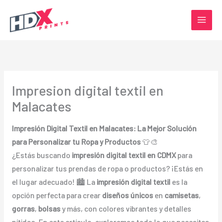
Ir
al
contenido
Impresion digital textil en
Malacates
Impresión Digital Textil en Malacates: La Mejor Solución
para Personalizar tu Ropa y Productos
👕🎨
¿Estás buscando
impresión digital textil en CDMX
para
personalizar tus prendas de ropa o productos? ¡Estás en
el lugar adecuado! 🏙️ La
impresión digital textil
es la
opción perfecta para crear
diseños únicos
en
camisetas
,
gorras
,
bolsas
y más, con colores vibrantes y detalles
nítidos. En este artículo, exploramos todo lo que necesitas