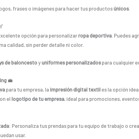
logos, frases o imágenes para hacer tus productos
únicos
.
🏅
excelente opción para personalizar
ropa deportiva
. Puedes ag
 calidad, sin perder detalle ni color.
ys de baloncesto
y
uniformes personalizados
para cualquier eq
ing
💼
iva
para tu empresa, la
impresión digital textil
es la opción idea
on el
logotipo de tu empresa
, ideal para promociones, evento
zada
: Personaliza tus prendas para tu equipo de trabajo o cre
puedan usar.