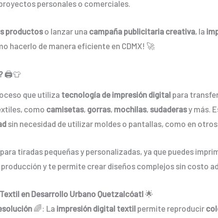
 proyectos personales o comerciales.
us productos
o lanzar una
campaña publicitaria creativa
, la
imp
mo hacerlo de manera eficiente en CDMX! 🚀
?
🖨️👕
oceso que utiliza
tecnología de impresión digital
para transfer
extiles, como
camisetas
,
gorras
,
mochilas
,
sudaderas
y más. E
ad
sin necesidad de utilizar moldes o pantallas, como en otro
 para tiradas pequeñas y personalizadas, ya que puedes impri
e producción y te permite crear diseños complejos sin costo ad
l Textil en Desarrollo Urbano Quetzalcóatl
🌟
esolución
🌈: La
impresión digital textil
permite reproducir
col