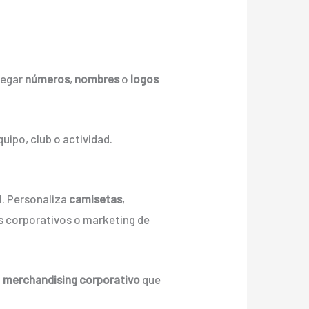
regar
números
,
nombres
o
logos
uipo, club o actividad.
l. Personaliza
camisetas
,
s corporativos o marketing de
a
merchandising corporativo
que