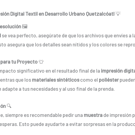
ión Digital Textil en Desarrollo Urbano Quetzalcóatl
💡
Resolución
🖼️
l
se vea perfecto, asegúrate de que los archivos que envíes a 
Esto asegura que los detalles sean nítidos y los colores se rep
 para tu Proyecto
👕
 impacto significativo en el resultado final de la
impresión digita
ientras que los
materiales sintéticos
como el
poliéster
pueden 
e adapte a tus necesidades y al uso final de la prenda.
ión
🔍
nde, siempre es recomendable pedir una
muestra
de impresión pa
 esperas. Esto puede ayudarte a evitar sorpresas en la producci