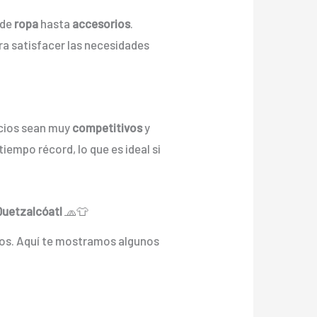
sde
ropa
hasta
accesorios
.
ra satisfacer las necesidades
cios sean muy
competitivos
y
tiempo récord, lo que es ideal si
Quetzalcóatl
🧢👕
dos. Aquí te mostramos algunos