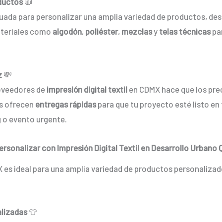
oductos
🧥
uada para personalizar una amplia variedad de productos, de
ateriales como
algodón
,
poliéster
,
mezclas
y
telas técnicas
pa
z
💸
roveedores de
impresión digital textil
en CDMX hace que los pre
as ofrecen
entregas rápidas
para que tu proyecto esté listo en 
 o evento urgente.
rsonalizar con Impresión Digital Textil en Desarrollo Urbano 
 es ideal para una amplia variedad de productos personaliza
alizadas
👕