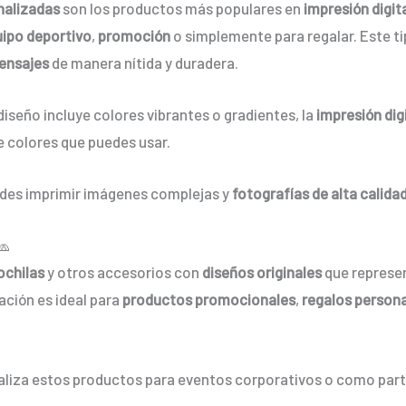
nalizadas
son los productos más populares en
impresión digita
ipo deportivo
,
promoción
o simplemente para regalar. Este t
ensajes
de manera nítida y duradera.
 diseño incluye colores vibrantes o gradientes, la
impresión dig
de colores que puedes usar.
edes imprimir imágenes complejas y
fotografías de alta calida
🧢
chilas
y otros accesorios con
diseños originales
que represe
ación es ideal para
productos promocionales
,
regalos person
aliza estos productos para eventos corporativos o como part