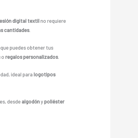
sión digital textil
no requiere
s cantidades
.
a que puedes obtener tus
s
o
regalos personalizados
.
idad, ideal para
logotipos
les, desde
algodón
y
poliéster
.