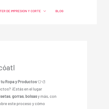
TER DE IMPRESION Y CORTE
BLOG
cóatl
r tu Ropa y Productos
👕🎨
ctos? ¡Estás en el lugar
setas
,
gorras
,
bolsas
y más, con
 sobre este proceso y cómo