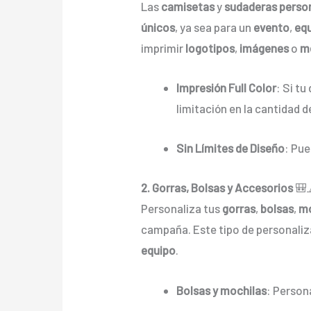
Las
camisetas
y
sudaderas perso
únicos
, ya sea para un
evento
,
equ
imprimir
logotipos
,
imágenes
o
m
Impresión Full Color
: Si tu
limitación en la cantidad 
Sin Límites de Diseño
: Pu
2. Gorras, Bolsas y Accesorios
🎒
Personaliza tus
gorras
,
bolsas
,
mo
campaña. Este tipo de personaliz
equipo
.
Bolsas y mochilas
: Person