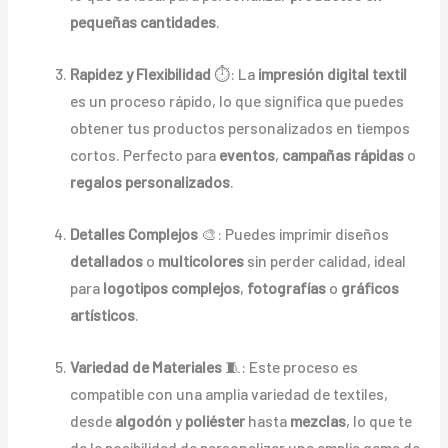
pequeñas cantidades
.
Rapidez y Flexibilidad
⏱️: La
impresión digital textil
es un proceso rápido, lo que significa que puedes
obtener tus productos personalizados en tiempos
cortos. Perfecto para
eventos
,
campañas rápidas
o
regalos personalizados
.
Detalles Complejos
🎨: Puedes imprimir diseños
detallados
o
multicolores
sin perder calidad, ideal
para
logotipos complejos
,
fotografías
o
gráficos
artísticos
.
Variedad de Materiales
🧵: Este proceso es
compatible con una amplia variedad de textiles,
desde
algodón
y
poliéster
hasta
mezclas
, lo que te
da la posibilidad de personalizar una amplia gama de