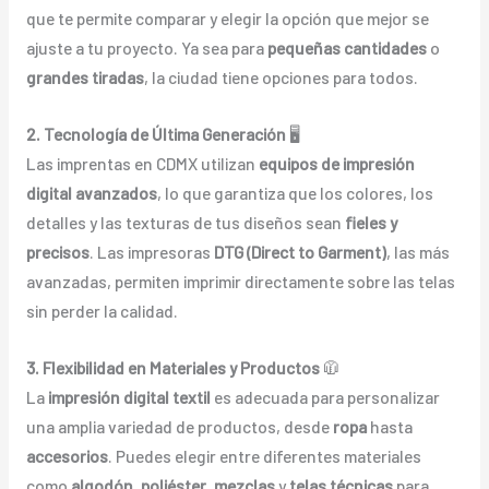
que te permite comparar y elegir la opción que mejor se
ajuste a tu proyecto. Ya sea para
pequeñas cantidades
o
grandes tiradas
, la ciudad tiene opciones para todos.
2. Tecnología de Última Generación
🖥️
Las imprentas en CDMX utilizan
equipos de impresión
digital avanzados
, lo que garantiza que los colores, los
detalles y las texturas de tus diseños sean
fieles y
precisos
. Las impresoras
DTG (Direct to Garment)
, las más
avanzadas, permiten imprimir directamente sobre las telas
sin perder la calidad.
3. Flexibilidad en Materiales y Productos
🧥
La
impresión digital textil
es adecuada para personalizar
una amplia variedad de productos, desde
ropa
hasta
accesorios
. Puedes elegir entre diferentes materiales
como
algodón
,
poliéster
,
mezclas
y
telas técnicas
para