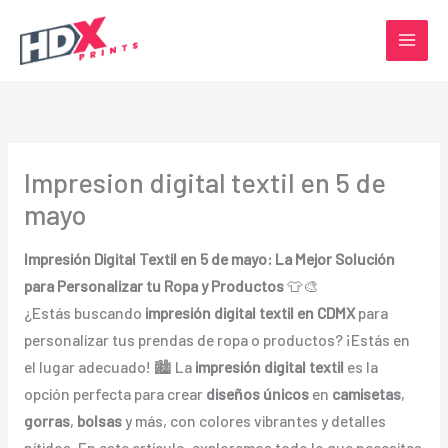
Ir
al
contenido
Impresion digital textil en 5 de
mayo
Impresión Digital Textil en 5 de mayo: La Mejor Solución
para Personalizar tu Ropa y Productos
👕🎨
¿Estás buscando
impresión digital textil en CDMX
para
personalizar tus prendas de ropa o productos? ¡Estás en
el lugar adecuado! 🏙️ La
impresión digital textil
es la
opción perfecta para crear
diseños únicos
en
camisetas
,
gorras
,
bolsas
y más, con colores vibrantes y detalles
nítidos. En este artículo, exploramos todo lo que necesitas