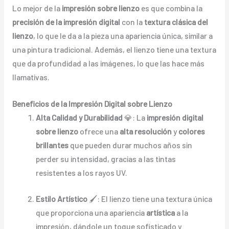
Lo mejor de la
impresión sobre lienzo
es que combina la
precisión de la impresión digital
con la
textura clásica del
lienzo
, lo que le da a la pieza una apariencia única, similar a
una pintura tradicional. Además, el lienzo tiene una textura
que da profundidad a las imágenes, lo que las hace más
llamativas.
Beneficios de la Impresión Digital sobre Lienzo
Alta Calidad y Durabilidad
💎: La
impresión digital
sobre lienzo
ofrece una
alta resolución
y
colores
brillantes
que pueden durar muchos años sin
perder su intensidad, gracias a las tintas
resistentes a los rayos UV.
Estilo Artístico
🖌️: El lienzo tiene una textura única
que proporciona una apariencia
artística
a la
impresión, dándole un toque sofisticado y