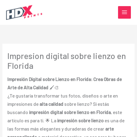
Ir
al
contenido
Impresion digital sobre lienzo en
Florida
Impresión Digital sobre Lienzo en Florida: Crea Obras de
Arte de Alta Calidad
🖌️🎨
¿Te gustaría transformar tus fotos, diseños o arte en
impresiones de
alta calidad
sobre lienzo? Si estás
buscando
impresión digital sobre lienzo en Florida
, este
artículo es para ti. 🌟 La
impresión sobre lienzo
es una de
las formas más elegantes y duraderas de crear
arte
personalizado
o material decorativo, ya sea para tu hogar,