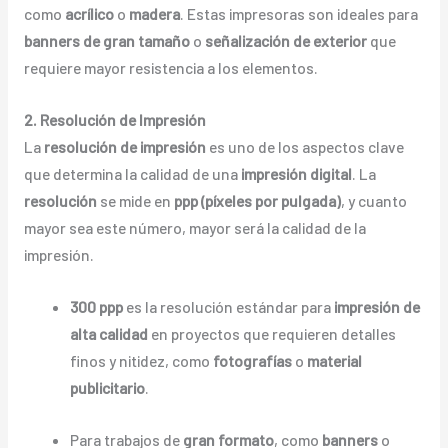
como
acrílico
o
madera
. Estas impresoras son ideales para
banners de gran tamaño
o
señalización de exterior
que
requiere mayor resistencia a los elementos.
2. Resolución de Impresión
La
resolución de impresión
es uno de los aspectos clave
que determina la calidad de una
impresión digital
. La
resolución
se mide en
ppp (píxeles por pulgada)
, y cuanto
mayor sea este número, mayor será la calidad de la
impresión.
300 ppp
es la resolución estándar para
impresión de
alta calidad
en proyectos que requieren detalles
finos y nitidez, como
fotografías
o
material
publicitario
.
Para trabajos de
gran formato
, como
banners
o