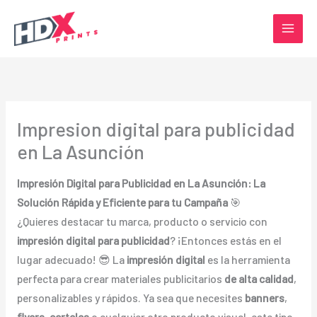
Ir
al
contenido
Impresion digital para publicidad
en La Asunción
Impresión Digital para Publicidad en La Asunción: La
Solución Rápida y Eficiente para tu Campaña
🎯
¿Quieres destacar tu marca, producto o servicio con
impresión digital para publicidad
? ¡Entonces estás en el
lugar adecuado! 😎 La
impresión digital
es la herramienta
perfecta para crear materiales publicitarios
de alta calidad
,
personalizables y rápidos. Ya sea que necesites
banners
,
flyers
,
carteles
o cualquier otro producto visual, este tipo