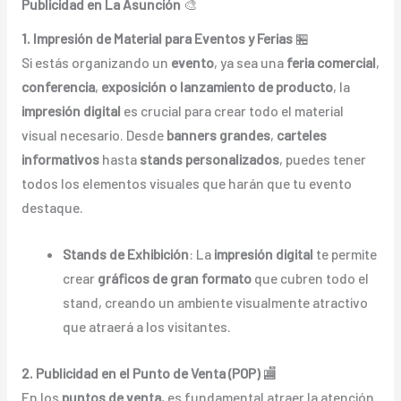
Publicidad en La Asunción
🎨
1. Impresión de Material para Eventos y Ferias
🏪
Si estás organizando un
evento
, ya sea una
feria comercial
,
conferencia
,
exposición o lanzamiento de producto
, la
impresión digital
es crucial para crear todo el material
visual necesario. Desde
banners grandes
,
carteles
informativos
hasta
stands personalizados
, puedes tener
todos los elementos visuales que harán que tu evento
destaque.
Stands de Exhibición
: La
impresión digital
te permite
crear
gráficos de gran formato
que cubren todo el
stand, creando un ambiente visualmente atractivo
que atraerá a los visitantes.
2. Publicidad en el Punto de Venta (POP)
🏬
En los
puntos de venta
, es fundamental atraer la atención