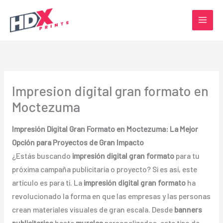
Ir
al
contenido
Impresion digital gran formato en
Moctezuma
Impresión Digital Gran Formato en Moctezuma: La Mejor
Opción para Proyectos de Gran Impacto
¿Estás buscando
impresión digital gran formato
para tu
próxima campaña publicitaria o proyecto? Si es así, este
artículo es para ti. La
impresión digital gran formato
ha
revolucionado la forma en que las empresas y las personas
crean materiales visuales de gran escala. Desde
banners
publicitarios
hasta
murales
personalizados, este tipo de