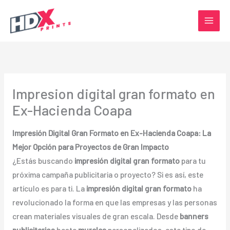
Ir
al
contenido
Impresion digital gran formato en
Ex-Hacienda Coapa
Impresión Digital Gran Formato en Ex-Hacienda Coapa: La
Mejor Opción para Proyectos de Gran Impacto
¿Estás buscando
impresión digital gran formato
para tu
próxima campaña publicitaria o proyecto? Si es así, este
artículo es para ti. La
impresión digital gran formato
ha
revolucionado la forma en que las empresas y las personas
crean materiales visuales de gran escala. Desde
banners
publicitarios
hasta
murales
personalizados, este tipo de