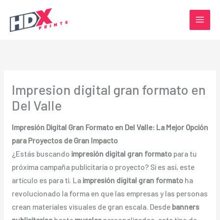
Ir
al
contenido
Impresion digital gran formato en
Del Valle
Impresión Digital Gran Formato en Del Valle: La Mejor Opción
para Proyectos de Gran Impacto
¿Estás buscando
impresión digital gran formato
para tu
próxima campaña publicitaria o proyecto? Si es así, este
artículo es para ti. La
impresión digital gran formato
ha
revolucionado la forma en que las empresas y las personas
crean materiales visuales de gran escala. Desde
banners
publicitarios
hasta
murales
personalizados, este tipo de