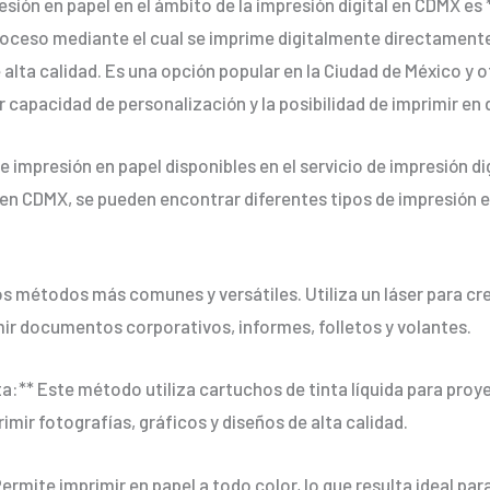
sión en papel en el ámbito de la impresión digital en CDMX es *
proceso mediante el cual se imprime digitalmente directamente
e alta calidad. Es una opción popular en la Ciudad de México y
capacidad de personalización y la posibilidad de imprimir en d
e impresión en papel disponibles en el servicio de impresión d
al en CDMX, se pueden encontrar diferentes tipos de impresión 
los métodos más comunes y versátiles. Utiliza un láser para cre
mir documentos corporativos, informes, folletos y volantes.
nta:** Este método utiliza cartuchos de tinta líquida para pro
rimir fotografías, gráficos y diseños de alta calidad.
 Permite imprimir en papel a todo color, lo que resulta ideal pa