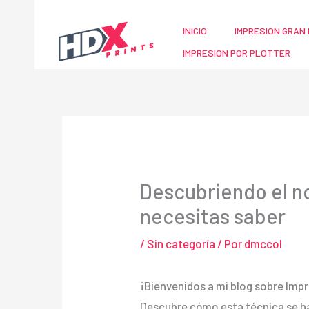
Ir
al
INICIO
IMPRESION GRAN 
contenido
IMPRESION POR PLOTTER
Descubriendo el n
necesitas saber
/
Sin categoría
/ Por
dmccol
¡Bienvenidos a mi blog sobre Impr
Descubre cómo esta técnica se ha